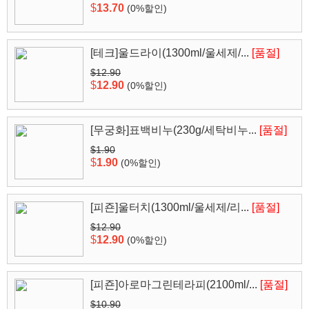
$
13.70
(0%할인)
[테크]울드라이(1300ml/울세제/...
[품절]
$12.90
$
12.90
(0%할인)
[무궁화]표백비누(230g/세탁비누...
[품절]
$1.90
$
1.90
(0%할인)
[피죤]울터치(1300ml/울세제/리...
[품절]
$12.90
$
12.90
(0%할인)
[피죤]아로마그린테라피(2100ml/...
[품절]
$10.90