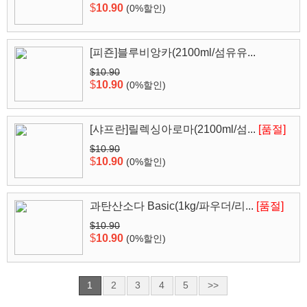
$
10.90
(0%할인)
[피죤]블루비앙카(2100ml/섬유유...
$10.90
$
10.90
(0%할인)
[샤프란]릴렉싱아로마(2100ml/섬...
[품절]
$10.90
$
10.90
(0%할인)
과탄산소다 Basic(1kg/파우더/리...
[품절]
$10.90
$
10.90
(0%할인)
1
2
3
4
5
>>