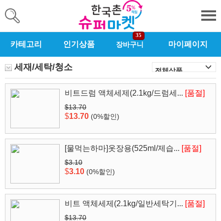
35
카테고리
인기상품
마이페이지
장바구니
세재/세탁/청소
비트드럼 액체세제(2.1kg/드럼세...
[품절]
$13.70
$
13.70
(0%할인)
[물먹는하마]옷장용(525ml/제습...
[품절]
$3.10
$
3.10
(0%할인)
비트 액체세제(2.1kg/일반세탁기...
[품절]
$13.70