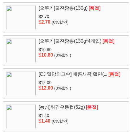
[오뚜기]굴진짬뽕(130g)
[품절]
$2.70
$
2.70
(0%할인)
[오뚜기]굴진짬뽕(130g*4개입)
[품절]
$10.80
$
10.80
(0%할인)
[CJ 밀당의고수] 매콤새콤 쫄면(...
[품절]
$12.00
$
12.00
(0%할인)
[농심]튀김우동컵(62g)
[품절]
$1.40
$
1.40
(0%할인)