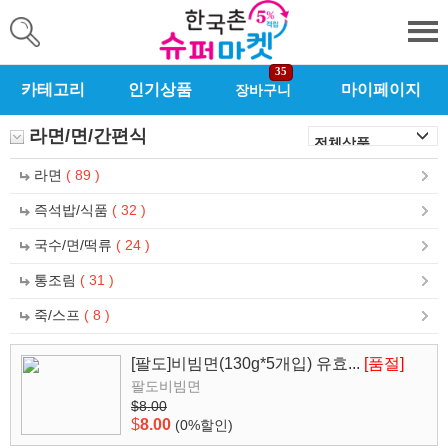
35
카테고리
인기상품
마이페이지
장바구니
라면/면/간편식
라면
( 89 )
즉석밥/식품
( 32 )
국수/면/떡류
( 24 )
통조림
( 31 )
죽/스프
( 8 )
[팔도]비빔면(130g*5개입) 유효...
[품절]
팔도비빔면
$8.00
$
8.00
(0%할인)