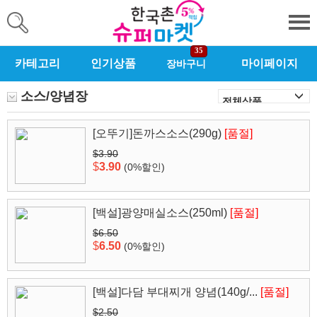
35
카테고리
인기상품
마이페이지
장바구니
소스/양념장
[오뚜기]돈까스소스(290g)
[품절]
$3.90
$
3.90
(0%할인)
[백설]광양매실소스(250ml)
[품절]
$6.50
$
6.50
(0%할인)
[백설]다담 부대찌개 양념(140g/...
[품절]
$2.50