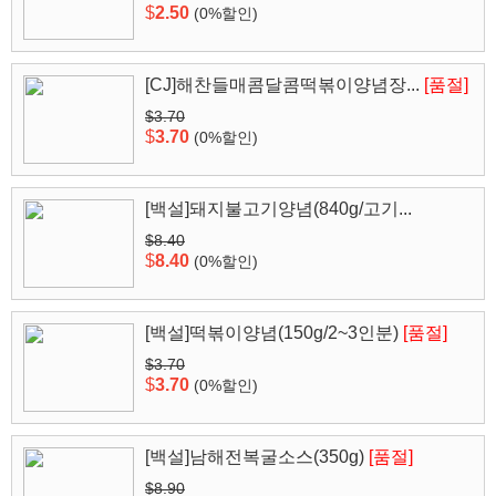
$
2.50
(0%할인)
[CJ]해찬들매콤달콤떡볶이양념장...
[품절]
$3.70
$
3.70
(0%할인)
[백설]돼지불고기양념(840g/고기...
$8.40
$
8.40
(0%할인)
[백설]떡볶이양념(150g/2~3인분)
[품절]
$3.70
$
3.70
(0%할인)
[백설]남해전복굴소스(350g)
[품절]
$8.90