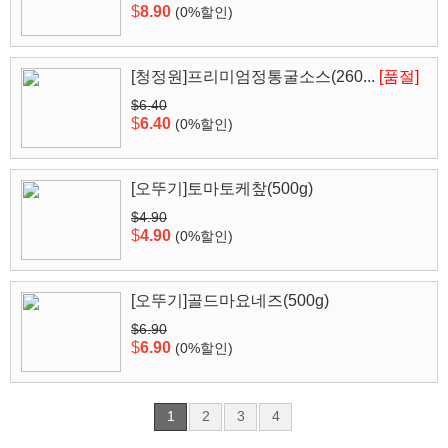
$
8.90
(0%할인)
[청정원]프리미엄정통굴소스(260...
[품절]
$6.40
$
6.40
(0%할인)
[오뚜기]토마토케챂(500g)
$4.90
$
4.90
(0%할인)
[오뚜기]골드마요네즈(500g)
$6.90
$
6.90
(0%할인)
1
2
3
4