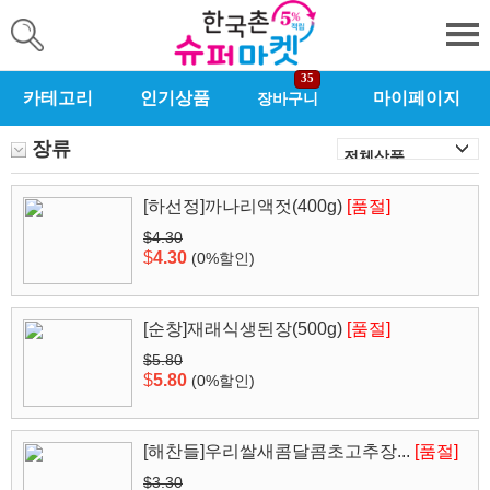
35
카테고리
인기상품
마이페이지
장바구니
장류
[하선정]까나리액젓(400g)
[품절]
$4.30
$
4.30
(0%할인)
[순창]재래식생된장(500g)
[품절]
$5.80
$
5.80
(0%할인)
[해찬들]우리쌀새콤달콤초고추장...
[품절]
$3.30