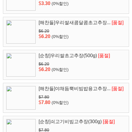
$
3.30
(0%할인)
[해찬들]우리쌀새콤달콤초고추장...
[품절]
$6.20
$
6.20
(0%할인)
[순창]우리쌀초고추장(500g)
[품절]
$6.20
$
6.20
(0%할인)
[해찬들]야채듬뿍비빔밥용고추장...
[품절]
$7.80
$
7.80
(0%할인)
[순창]쇠고기비빔고추장(300g)
[품절]
$7.80