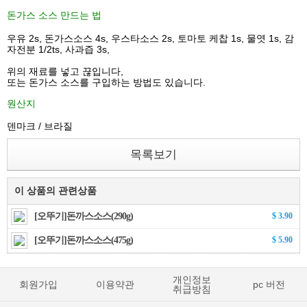
돈가스 소스 만드는 법
우유 2s, 돈가스소스 4s, 우스타소스 2s, 토마토 케찹 1s, 물엿 1s, 감
자전분 1/2ts, 사과즙 3s,
위의 재료를 넣고 끊입니다,
또는 돈가스 소스를 구입하는 방법도 있습니다.
원산지
덴마크 / 브라질
목록보기
이 상품의 관련상품
[오뚜기]돈까스소스(290g)
$ 3.90
[오뚜기]돈까스소스(475g)
$ 5.90
개인정보
회원가입
이용약관
pc 버전
취급방침