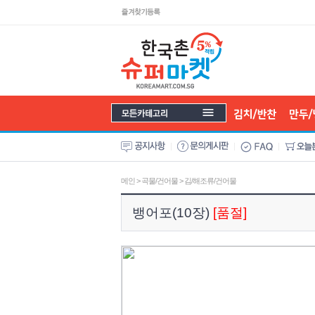
메인
>
곡물/건어물
>
김/해조류/건어물
뱅어포(10장)
[품절]