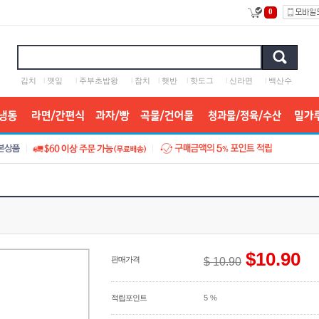
0
김치
l
깻잎
l
주부초밥왕
l
참치
l
햇반
l
핫도그
l
신라면
l
백산수
$10.90
판매가격
$ 10.90
적립포인트
5 %