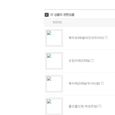
이미지
북어포(배벌려진것/1마리)
오징어채(150g)
북어채(100g/국거리용)
쫄깃쫄깃한 쥐포(5장)