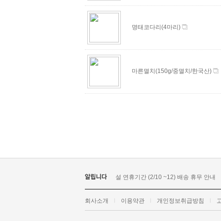
명태코다리(4마리)
마른멸치(150g/중멸치/한국산)
설 연휴기간 (2/10 ~12) 배송 휴무 안내
회사소개
l
이용약관
l
개인정보취급방침
l