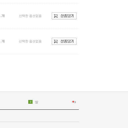
1 개
선택한 옵션없음
1 개
선택한 옵션없음
쌀
2
9
0
3
1
떡
4
3
김치
5
신라면
6
1