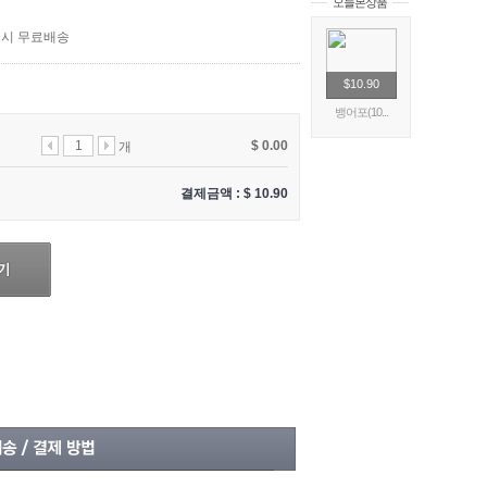
오늘본상품
매시 무료배송
$10.90
뱅어포(10...
$ 0.00
개
결제금액 : $
10.90