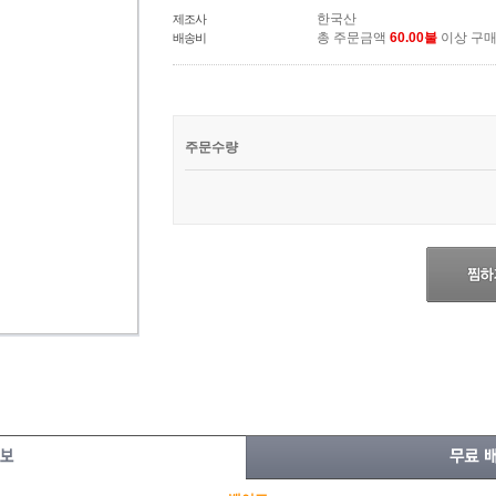
한국산
제조사
총 주문금액
60.00불
이상 구
배송비
주문수량