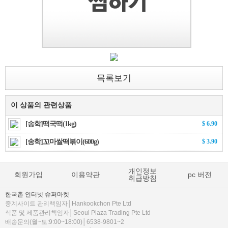
목록보기
이 상품의 관련상품
[송학]떡국떡(1kg)
$ 6.90
[송학]꼬마쌀떡볶이(600g)
$ 3.90
개인정보
회원가입
이용약관
pc 버전
취급방침
한국촌 인터넷 슈퍼마켓
중계사이트 관리책임자│Hankookchon Pte Ltd
식품 및 제품관리책임자│Seoul Plaza Trading Pte Ltd
배송문의(월~토:9:00~18:00)│6538-9801~2