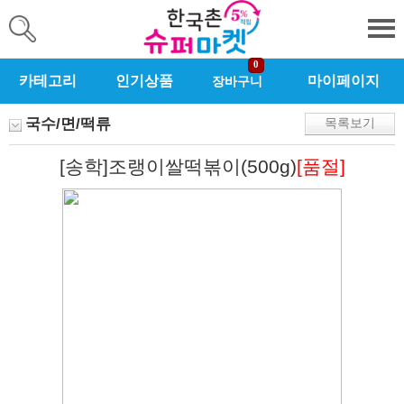
0
카테고리
인기상품
마이페이지
장바구니
국수/면/떡류
목록보기
[송학]조랭이쌀떡볶이(500g)
[품절]